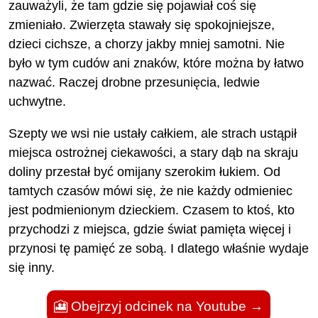
zauważyli, że tam gdzie się pojawiał coś się
zmieniało. Zwierzęta stawały się spokojniejsze,
dzieci cichsze, a chorzy jakby mniej samotni. Nie
było w tym cudów ani znaków, które można by łatwo
nazwać. Raczej drobne przesunięcia, ledwie
uchwytne.
Szepty we wsi nie ustały całkiem, ale strach ustąpił
miejsca ostrożnej ciekawości, a stary dąb na skraju
doliny przestał być omijany szerokim łukiem. Od
tamtych czasów mówi się, że nie każdy odmieniec
jest podmienionym dzieckiem. Czasem to ktoś, kto
przychodzi z miejsca, gdzie świat pamięta więcej i
przynosi tę pamięć ze sobą. I dlatego właśnie wydaje
się inny.
🎦 Obejrzyj odcinek na Youtube
→