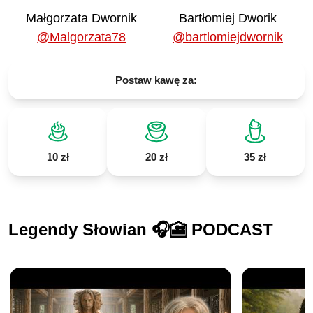
Małgorzata Dwornik
Bartłomiej Dworik
@Malgorzata78
@bartlomiejdwornik
Postaw kawę za:
10 zł
20 zł
35 zł
Legendy Słowian 🎧🎦 PODCAST