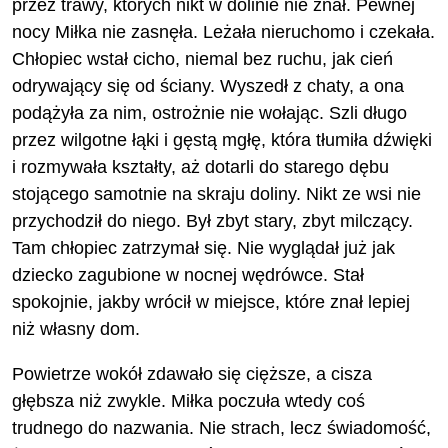
przez trawy, których nikt w dolinie nie znał. Pewnej
nocy Miłka nie zasnęła. Leżała nieruchomo i czekała.
Chłopiec wstał cicho, niemal bez ruchu, jak cień
odrywający się od ściany. Wyszedł z chaty, a ona
podążyła za nim, ostrożnie nie wołając. Szli długo
przez wilgotne łąki i gęstą mgłę, która tłumiła dźwięki
i rozmywała kształty, aż dotarli do starego dębu
stojącego samotnie na skraju doliny. Nikt ze wsi nie
przychodził do niego. Był zbyt stary, zbyt milczący.
Tam chłopiec zatrzymał się. Nie wyglądał już jak
dziecko zagubione w nocnej wędrówce. Stał
spokojnie, jakby wrócił w miejsce, które znał lepiej
niż własny dom.
Powietrze wokół zdawało się cięższe, a cisza
głębsza niż zwykle. Miłka poczuła wtedy coś
trudnego do nazwania. Nie strach, lecz świadomość,